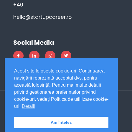
+40
hello@startupcareer.ro
Social Media
Acest site folosește cookie-uri. Continuarea
navigării reprezintă acceptul dvs. pentru
această folosință. Pentru mai multe detalii
privind gestionarea preferințelor privind
cookie-uri, vedeți Politica de utillizare cookie-
uri.
Detalii
© 2019 - 2026 | StartUpCareer ® | All Rights
Reserved | Designed by
Outline Marketing
Am înțeles