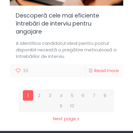
Descoperă cele mai eficiente
întrebări de interviu pentru
angajare
A identifica candidatul ideal pentru postul
disponibil necesită o pregătire meticuloasă a
întrebărilor de interviu.
33
Read more
1
2
3
4
5
6
7
8
9
10
Next page