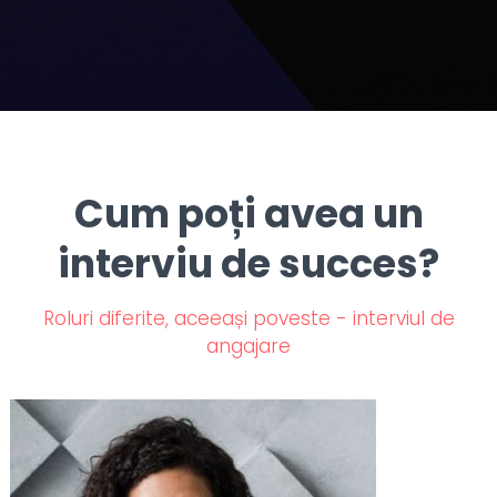
Cum poți avea un
interviu de succes?
Roluri diferite, aceeași poveste - interviul de
angajare