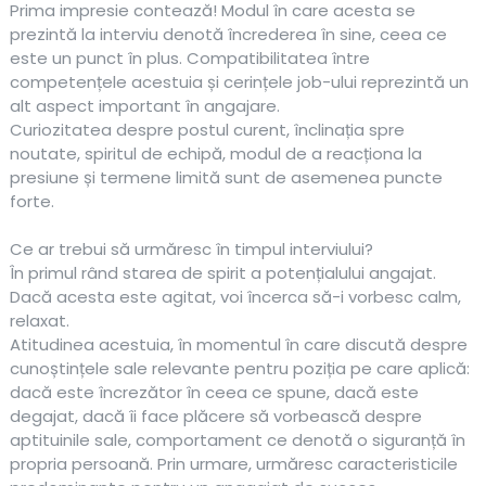
Prima impresie contează! Modul în care acesta se
prezintă la interviu denotă încrederea în sine, ceea ce
este un punct în plus. Compatibilitatea între
competențele acestuia și cerințele job-ului reprezintă un
alt aspect important în angajare.
Curiozitatea despre postul curent, înclinația spre
noutate, spiritul de echipă, modul de a reacționa la
presiune și termene limită sunt de asemenea puncte
forte.
Ce ar trebui să urmăresc în timpul interviului?
În primul rând starea de spirit a potențialului angajat.
Dacă acesta este agitat, voi încerca să-i vorbesc calm,
relaxat.
Atitudinea acestuia, în momentul în care discută despre
cunoștințele sale relevante pentru poziția pe care aplică:
dacă este încrezător în ceea ce spune, dacă este
degajat, dacă îi face plăcere să vorbească despre
aptituinile sale, comportament ce denotă o siguranță în
propria persoană. Prin urmare, urmăresc caracteristicile