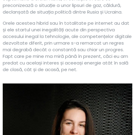
preconizează o situație a unor lipsuri de gaz, căldură,
declanșată de situația politică dintre Rusia și Ucraina.
Orele acestea hibrid sau în totalitate pe internet au dat
și ele startul unei inegalități acute din perspectiva
accesului inegal la tehnologie, ale competențelor digitale
dezvoltate diferit, prin urmare s-a remarcat un regres
mai degrabă decât o constantă sau chiar un progres.
Fapt care pe mine ma miră până în prezent, căci eu am
predat cu același interes și aceeași energie atât în sală
de clasă, cât și de acasă, pe net.