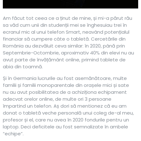
Am făcut tot ceea ce a ținut de mine, și mi-a părut rău
sa văd cum unii din studenții mei se înghesuiau trei în
ecranul mic al unui telefon Smart, neavând potențialul
financiar să cumpere câte o tabletă. Cercetările din
România au dezvăluit ceva similar: în 2020, până prin
Septembrie-Octombrie, aproximativ 40% din elevi nu au
avut parte de învățământ online, primind tablete de
abia din toamnă.
Și în Germania lucrurile au fost asemănătoare, multe
familii și familii monoparentale din orașele mici și sate
nu au avut posibilitatea de a achiziționa echipament
adecvat orelor online, de multe ori 3 persoane
împartind un telefon. Aș dori să mentionez că eu am
donat o tabletă veche personală unui coleg de-al meu,
profesor și el, care nu avea în 2020 fondurile pentru un
laptop. Deci deficitele au fost semnalizate în ambele
“echipe”.