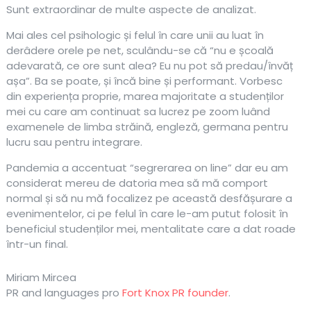
Sunt extraordinar de multe aspecte de analizat.
Mai ales cel psihologic și felul în care unii au luat în
derâdere orele pe net, sculându-se că “nu e școală
adevarată, ce ore sunt alea? Eu nu pot să predau/învăț
așa”. Ba se poate, și încă bine și performant. Vorbesc
din experiența proprie, marea majoritate a studenților
mei cu care am continuat sa lucrez pe zoom luând
examenele de limba străină, engleză, germana pentru
lucru sau pentru integrare.
Pandemia a accentuat “segrerarea on line” dar eu am
considerat mereu de datoria mea să mă comport
normal și să nu mă focalizez pe această desfășurare a
evenimentelor, ci pe felul în care le-am putut folosit în
beneficiul studenților mei, mentalitate care a dat roade
într-un final.
Miriam Mircea
PR and languages pro
Fort Knox PR founder
.