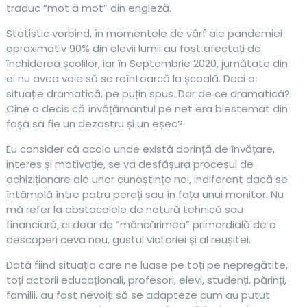
traduc “mot à mot” din engleză.
Statistic vorbind, în momentele de vârf ale pandemiei
aproximativ 90% din elevii lumii au fost afectați de
închiderea școlilor, iar în Septembrie 2020, jumătate din
ei nu avea voie să se reîntoarcă la școală. Deci o
situație dramatică, pe puțin spus. Dar de ce dramatică?
Cine a decis că învățământul pe net era blestemat din
fașă să fie un dezastru și un eșec?
Eu consider că acolo unde există dorință de învățare,
interes și motivație, se va desfășura procesul de
achiziționare ale unor cunoștințe noi, indiferent dacă se
întâmplă între patru pereți sau în fața unui monitor. Nu
mă refer la obstacolele de natură tehnică sau
financiară, ci doar de “mâncărimea” primordială de a
descoperi ceva nou, gustul victoriei și al reușitei.
Dată fiind situația care ne luase pe toți pe nepregătite,
toți actorii educaționali, profesori, elevi, studenți, părinți,
familii, au fost nevoiți să se adapteze cum au putut