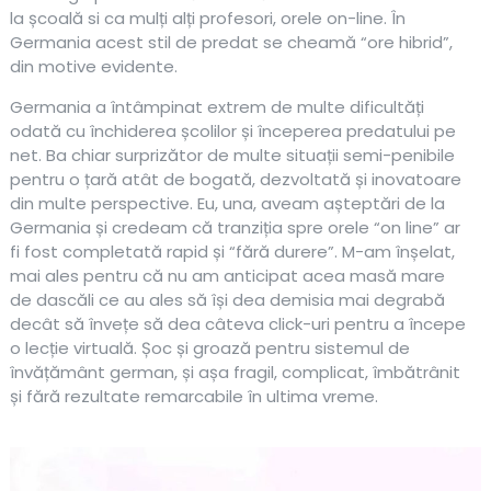
la școală si ca mulți alți profesori, orele on-line. În
Germania acest stil de predat se cheamă “ore hibrid”,
din motive evidente.
Germania a întâmpinat extrem de multe dificultăți
odată cu închiderea școlilor și începerea predatului pe
net. Ba chiar surprizător de multe situații semi-penibile
pentru o țară atât de bogată, dezvoltată și inovatoare
din multe perspective. Eu, una, aveam așteptări de la
Germania și credeam că tranziția spre orele “on line” ar
fi fost completată rapid și “fără durere”. M-am înșelat,
mai ales pentru că nu am anticipat acea masă mare
de dascăli ce au ales să își dea demisia mai degrabă
decât să învețe să dea câteva click-uri pentru a începe
o lecție virtuală. Șoc și groază pentru sistemul de
învățământ german, și așa fragil, complicat, îmbătrânit
și fără rezultate remarcabile în ultima vreme.