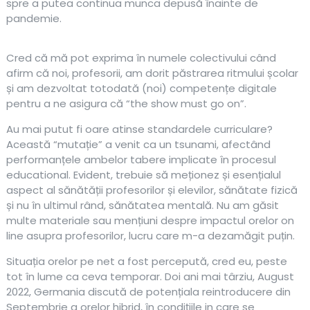
spre a putea continua munca depusă înainte de
pandemie.
Cred că mă pot exprima în numele colectivului când
afirm că noi, profesorii, am dorit păstrarea ritmului școlar
și am dezvoltat totodată (noi) competențe digitale
pentru a ne asigura că “the show must go on”.
Au mai putut fi oare atinse standardele curriculare?
Această “mutație” a venit ca un tsunami, afectând
performanțele ambelor tabere implicate în procesul
educational. Evident, trebuie să meționez și esențialul
aspect al sănătății profesorilor și elevilor, sănătate fizică
și nu în ultimul rând, sănătatea mentală. Nu am găsit
multe materiale sau mențiuni despre impactul orelor on
line asupra profesorilor, lucru care m-a dezamăgit puțin.
Situația orelor pe net a fost percepută, cred eu, peste
tot în lume ca ceva temporar. Doi ani mai târziu, August
2022, Germania discută de potențiala reintroducere din
Septembrie a orelor hibrid, în condițiile in care se