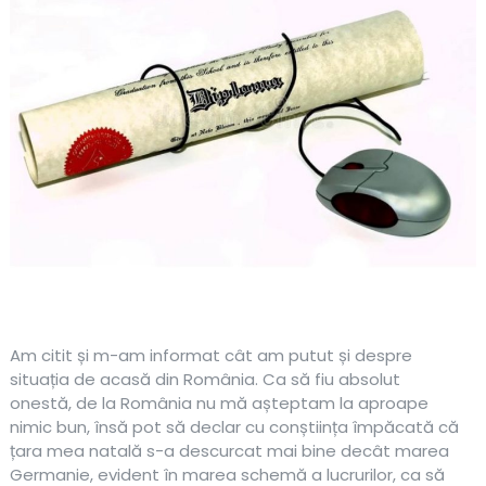
Am citit și m-am informat cât am putut și despre
situația de acasă din România. Ca să fiu absolut
onestă, de la România nu mă așteptam la aproape
nimic bun, însă pot să declar cu conștiința împăcată că
țara mea natală s-a descurcat mai bine decât marea
Germanie, evident în marea schemă a lucrurilor, ca să