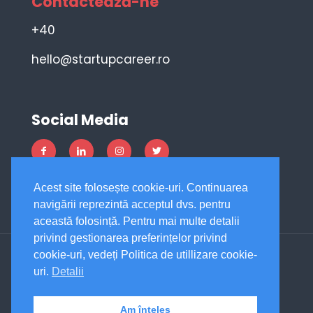
Contactează-ne
+40
hello@startupcareer.ro
Social Media
Acest site folosește cookie-uri. Continuarea
navigării reprezintă acceptul dvs. pentru
această folosință. Pentru mai multe detalii
privind gestionarea preferințelor privind
cookie-uri, vedeți Politica de utillizare cookie-
uri.
Detalii
© 2019 - 2026 | StartUpCareer ® | All Rights
Reserved | Designed by
Outline Marketing
Am înțeles