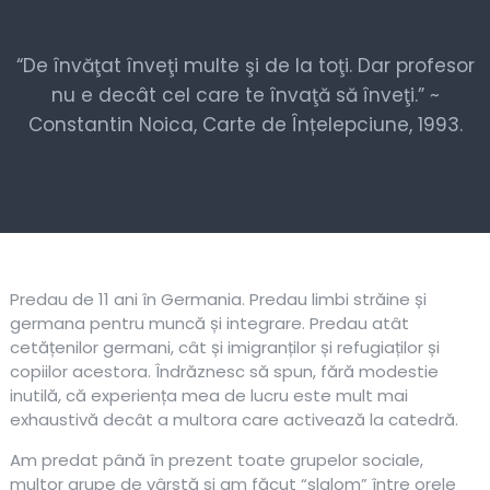
“De învăţat înveţi multe şi de la toţi. Dar profesor
nu e decât cel care te învaţă să înveţi.” ~
Constantin Noica, Carte de Înțelepciune, 1993.
Predau de 11 ani în Germania. Predau limbi străine și
germana pentru muncă și integrare. Predau atât
cetățenilor germani, cât și imigranților și refugiaților și
copiilor acestora. Îndrăznesc să spun, fără modestie
inutilă, că experiența mea de lucru este mult mai
exhaustivă decât a multora care activează la catedră.
Am predat până în prezent toate grupelor sociale,
multor grupe de vârstă si am făcut “slalom” între orele