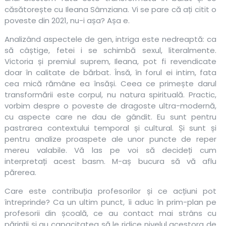
căsătorește cu Ileana Sâmziana. Vi se pare că ați citit o
poveste din 2021, nu-i așa? Așa e.
Analizând aspectele de gen, intriga este nedreaptă: ca
să câștige, fetei i se schimbă sexul, literalmente.
Victoria și premiul suprem, Ileana, pot fi revendicate
doar în calitate de bărbat. Însă, în forul ei intim, fata
cea mică rămâne ea însăși. Ceea ce primește darul
transformării este corpul, nu natura spirituală. Practic,
vorbim despre o poveste de dragoste ultra-modernă,
cu aspecte care ne dau de gândit. Eu sunt pentru
pastrarea contextului temporal și cultural. Și sunt și
pentru analize proaspete ale unor puncte de reper
mereu valabile. Vă las pe voi să decideți cum
interpretați acest basm. M-aș bucura să vă aflu
părerea.
Care este contribuția profesorilor și ce acțiuni pot
întreprinde? Ca un ultim punct, îi aduc în prim-plan pe
profesorii din școală, ce au contact mai strâns cu
părinții și au capacitatea să le ridice nivelul acestora de