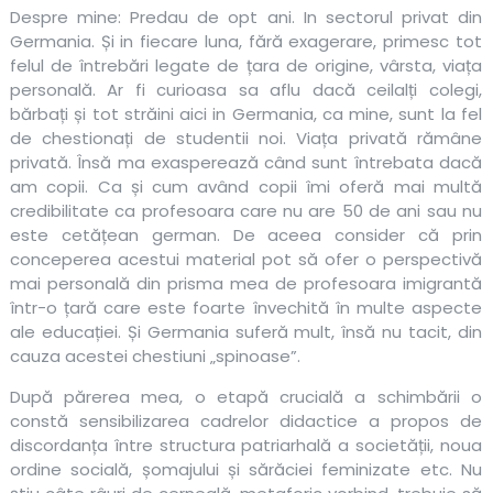
Despre mine: Predau de opt ani. In sectorul privat din
Germania. Și in fiecare luna, fără exagerare, primesc tot
felul de întrebări legate de țara de origine, vârsta, viața
personală. Ar fi curioasa sa aflu dacă ceilalți colegi,
bărbați și tot străini aici in Germania, ca mine, sunt la fel
de chestionați de studentii noi. Viața privată rămâne
privată. Însă ma exasperează când sunt întrebata dacă
am copii. Ca și cum având copii îmi oferă mai multă
credibilitate ca profesoara care nu are 50 de ani sau nu
este cetățean german. De aceea consider că prin
conceperea acestui material pot să ofer o perspectivă
mai personală din prisma mea de profesoara imigrantă
într-o țară care este foarte învechită în multe aspecte
ale educației. Și Germania suferă mult, însă nu tacit, din
cauza acestei chestiuni „spinoase”.
După părerea mea, o etapă crucială a schimbării o
constă sensibilizarea cadrelor didactice a propos de
discordanța între structura patriarhală a societății, noua
ordine socială, șomajului și sărăciei feminizate etc. Nu