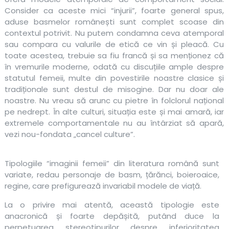
Consider ca aceste mici “injurii”, foarte general spus,
aduse basmelor românești sunt complet scoase din
contextul potrivit. Nu putem condamna ceva atemporal
sau compara cu valurile de etică ce vin și pleacă. Cu
toate acestea, trebuie sa fiu francă și sa menționez că
în vremurile moderne, odată cu discuțiile ample despre
statutul femeii, multe din povestirile noastre clasice și
tradiționale sunt destul de misogine. Dar nu doar ale
noastre. Nu vreau să arunc cu pietre în folclorul național
pe nedrept. În alte culturi, situația este și mai amară, iar
extremele comportamentale nu au întârziat să apară,
vezi nou-fondata „cancel culture”.
Tipologiile “imaginii femeii” din literatura română sunt
variate, redau personaje de basm, țărănci, boieroaice,
regine, care prefigurează invariabil modele de viață.
La o privire mai atentă, această tipologie este
anacronică și foarte depășită, putând duce la
perpetuarea stereotipurilor despre inferioritatea