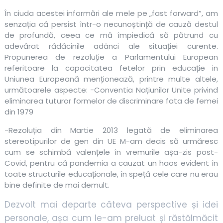
În ciuda acestei informări ale mele pe „fast forward”, am
senzația că persist într-o necunoștință de cauză destul
de profundă, ceea ce mă împiedică să pătrund cu
adevărat rădăcinile adânci ale situației curente.
Propunerea de rezoluție a Parlamentului European
referitoare la capacitatea fetelor prin educație in
Uniunea Europeană menționează, printre multe altele,
următoarele aspecte: -Conventia Națiunilor Unite privind
eliminarea tuturor formelor de discriminare fata de femei
din 1979
-Rezoluția din Martie 2013 legată de eliminarea
stereotipurilor de gen din UE M-am decis să urmăresc
cum se schimbă valențele în vremurile așa-zis post-
Covid, pentru că pandemia a cauzat un haos evident în
toate structurile educaționale, în speță cele care nu erau
bine definite de mai demult.
Dezvolt mai departe câteva perspective și idei
personale, așa cum le-am preluat și răstălmăcit