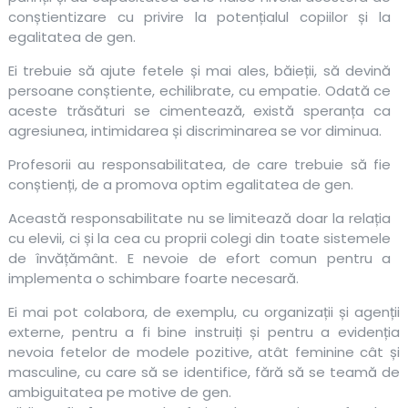
conștientizare cu privire la potențialul copiilor și la
egalitatea de gen.
Ei trebuie să ajute fetele și mai ales, băieții, să devină
persoane conștiente, echilibrate, cu empatie. Odată ce
aceste trăsături se cimentează, există speranța ca
agresiunea, intimidarea și discriminarea se vor diminua.
Profesorii au responsabilitatea, de care trebuie să fie
conștienți, de a promova optim egalitatea de gen.
Această responsabilitate nu se limitează doar la relația
cu elevii, ci și la cea cu proprii colegi din toate sistemele
de învățământ. E nevoie de efort comun pentru a
implementa o schimbare foarte necesară.
Ei mai pot colabora, de exemplu, cu organizații și agenții
externe, pentru a fi bine instruiți și pentru a evidenția
nevoia fetelor de modele pozitive, atât feminine cât și
masculine, cu care să se identifice, fără să se teamă de
ambiguitatea pe motive de gen.