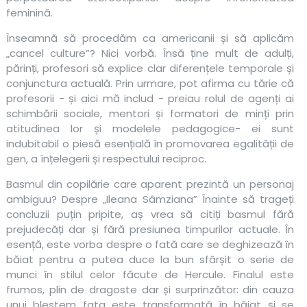
feminină.
Înseamnă să procedăm ca americanii și să aplicăm
„cancel culture”? Nici vorbă. Însă ține mult de adulți,
părinți, profesori să explice clar diferențele temporale și
conjunctura actuală. Prin urmare, pot afirma cu tărie că
profesorii - și aici mă includ - preiau rolul de agenți ai
schimbării sociale, mentori și formatori de minți prin
atitudinea lor și modelele pedagogice- ei sunt
indubitabil o piesă esențială în promovarea egalității de
gen, a înțelegerii și respectului reciproc.
Basmul din copilărie care aparent prezintă un personaj
ambiguu? Despre „Ileana Sâmziana” Înainte să trageți
concluzii puțin pripite, aș vrea să citiți basmul fără
prejudecăți dar și fără presiunea timpurilor actuale. În
esență, este vorba despre o fată care se deghizează în
băiat pentru a putea duce la bun sfârșit o serie de
munci în stilul celor făcute de Hercule. Finalul este
frumos, plin de dragoste dar și surprinzător: din cauza
unui blestem fata este transformată în băiat și se