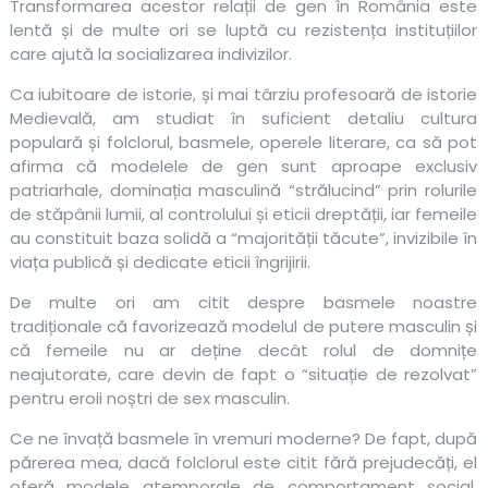
Transformarea acestor relații de gen în România este
lentă și de multe ori se luptă cu rezistența instituțiilor
care ajută la socializarea indivizilor.
Ca iubitoare de istorie, și mai târziu profesoară de istorie
Medievală, am studiat în suficient detaliu cultura
populară și folclorul, basmele, operele literare, ca să pot
afirma că modelele de gen sunt aproape exclusiv
patriarhale, dominația masculină “strălucind” prin rolurile
de stăpânii lumii, al controlului și eticii dreptății, iar femeile
au constituit baza solidă a “majorității tăcute”, invizibile în
viața publică și dedicate eticii îngrijirii.
De multe ori am citit despre basmele noastre
tradiționale că favorizează modelul de putere masculin și
că femeile nu ar deține decât rolul de domnițe
neajutorate, care devin de fapt o “situație de rezolvat”
pentru eroii noștri de sex masculin.
Ce ne învață basmele în vremuri moderne? De fapt, după
părerea mea, dacă folclorul este citit fără prejudecăți, el
oferă modele atemporale de comportament social.