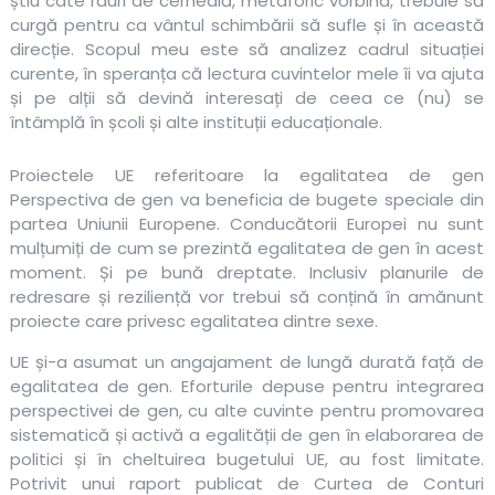
știu câte râuri de cerneală, metaforic vorbind, trebuie să
curgă pentru ca vântul schimbării să sufle și în această
direcție. Scopul meu este să analizez cadrul situației
curente, în speranța că lectura cuvintelor mele îi va ajuta
și pe alții să devină interesați de ceea ce (nu) se
întâmplă în școli și alte instituții educaționale.
Proiectele UE referitoare la egalitatea de gen
Perspectiva de gen va beneficia de bugete speciale din
partea Uniunii Europene. Conducătorii Europei nu sunt
mulțumiți de cum se prezintă egalitatea de gen în acest
moment. Și pe bună dreptate. Inclusiv planurile de
redresare și reziliență vor trebui să conțină în amănunt
proiecte care privesc egalitatea dintre sexe.
UE și-a asumat un angajament de lungă durată față de
egalitatea de gen. Eforturile depuse pentru integrarea
perspectivei de gen, cu alte cuvinte pentru promovarea
sistematică și activă a egalității de gen în elaborarea de
politici și în cheltuirea bugetului UE, au fost limitate.
Potrivit unui raport publicat de Curtea de Conturi