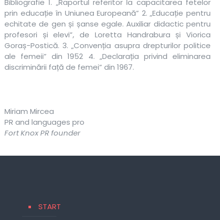
Bibliografie 1. „Raportul referitor la capacitarea fetelor
prin educație în Uniunea Europeană” 2. „Educație pentru
echitate de gen și șanse egale. Auxiliar didactic pentru
profesori și elevi”, de Loretta Handrabura și Viorica
Goraș-Postică. 3. „Convenția asupra drepturilor politice
ale femeii” din 1952 4. „Declarația privind eliminarea
discriminării față de femei” din 1967.
Miriam Mircea
PR and languages pro
Fort Knox PR founder
START