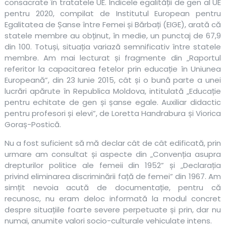
consacrate în tratatele UE. Indicele egalității de gen al UE
pentru 2020, compilat de Institutul European pentru
Egalitatea de Șanse între Femei și Bărbați (EIGE), arată că
statele membre au obținut, în medie, un punctaj de 67,9
din 100. Totuși, situația variază semnificativ între statele
membre. Am mai lecturat și fragmente din „Raportul
referitor la capacitarea fetelor prin educație în Uniunea
Europeană”, din 23 Iunie 2015, cât și o bună parte a unei
lucrări apărute în Republica Moldova, intitulată „Educație
pentru echitate de gen și șanse egale. Auxiliar didactic
pentru profesori și elevi”, de Loretta Handrabura și Viorica
Goraș-Postică.
Nu a fost suficient să mă declar cât de cât edificată, prin
urmare am consultat și aspecte din „Convenția asupra
drepturilor politice ale femeii din 1952” și „Declarația
privind eliminarea discriminării față de femei” din 1967. Am
simțit nevoia acută de documentație, pentru că
recunosc, nu eram deloc informată la modul concret
despre situațiile foarte severe perpetuate și prin, dar nu
numai, anumite valori socio-culturale vehiculate intens.