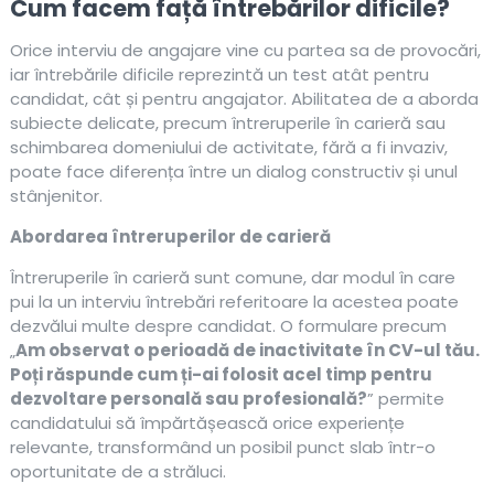
Cum facem față întrebărilor dificile?
Orice interviu de angajare vine cu partea sa de provocări,
iar întrebările dificile reprezintă un test atât pentru
candidat, cât și pentru angajator. Abilitatea de a aborda
subiecte delicate, precum întreruperile în carieră sau
schimbarea domeniului de activitate, fără a fi invaziv,
poate face diferența între un dialog constructiv și unul
stânjenitor.
Abordarea întreruperilor de carieră
Întreruperile în carieră sunt comune, dar modul în care
pui la un interviu întrebări referitoare la acestea poate
dezvălui multe despre candidat. O formulare precum
„
Am observat o perioadă de inactivitate în CV-ul tău.
Poți răspunde cum ți-ai folosit acel timp pentru
dezvoltare personală sau profesională?
” permite
candidatului să împărtășească orice experiențe
relevante, transformând un posibil punct slab într-o
oportunitate de a străluci.