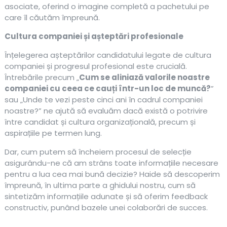
asociate, oferind o imagine completă a pachetului pe
care îl căutăm împreună.
Cultura companiei și așteptări profesionale
Înțelegerea așteptărilor candidatului legate de cultura
companiei și progresul profesional este crucială.
Întrebările precum „
Cum se aliniază valorile noastre
companiei cu ceea ce cauți într-un loc de muncă?
”
sau „Unde te vezi peste cinci ani în cadrul companiei
noastre?” ne ajută să evaluăm dacă există o potrivire
între candidat și cultura organizațională, precum și
aspirațiile pe termen lung.
Dar, cum putem să încheiem procesul de selecție
asigurându-ne că am strâns toate informațiile necesare
pentru a lua cea mai bună decizie? Haide să descoperim
împreună, în ultima parte a ghidului nostru, cum să
sintetizăm informațiile adunate și să oferim feedback
constructiv, punând bazele unei colaborări de succes.