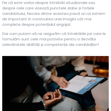
Fie că este vorba despre întrebări situaționale sau
despre cele care vizează punctele slabe și forțele
candidatului, fiecare dintre acestea joacă un rol extrem
de important în construirea unei imagini cât mai
complete despre potențialul angajat.
Dar cum putem să ne asigurăm că întrebările pe care le
formulăm sunt cele mai potrivite pentru a dezvălui
adevăratele abilități și competențe ale candidaților?