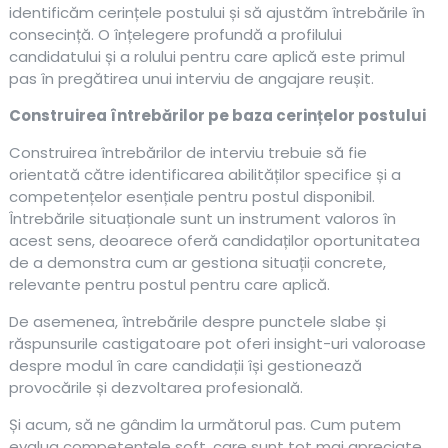
identificăm cerințele postului și să ajustăm întrebările în
consecință. O înțelegere profundă a profilului
candidatului și a rolului pentru care aplică este primul
pas în pregătirea unui interviu de angajare reușit.
Construirea întrebărilor pe baza cerințelor postului
Construirea întrebărilor de interviu trebuie să fie
orientată către identificarea abilităților specifice și a
competențelor esențiale pentru postul disponibil.
Întrebările situaționale sunt un instrument valoros în
acest sens, deoarece oferă candidaților oportunitatea
de a demonstra cum ar gestiona situații concrete,
relevante pentru postul pentru care aplică.
De asemenea, întrebările despre punctele slabe și
răspunsurile castigatoare pot oferi insight-uri valoroase
despre modul în care candidații își gestionează
provocările și dezvoltarea profesională.
Și acum, să ne gândim la următorul pas. Cum putem
evalua competențele soft, care sunt tot mai apreciate