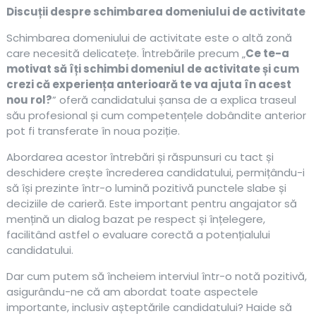
Discuții despre schimbarea domeniului de activitate
Schimbarea domeniului de activitate este o altă zonă
care necesită delicatețe. Întrebările precum „
Ce te-a
motivat să îți schimbi domeniul de activitate și cum
crezi că experiența anterioară te va ajuta în acest
nou rol?
” oferă candidatului șansa de a explica traseul
său profesional și cum competențele dobândite anterior
pot fi transferate în noua poziție.
Abordarea acestor întrebări și răspunsuri cu tact și
deschidere crește încrederea candidatului, permițându-i
să își prezinte într-o lumină pozitivă punctele slabe și
deciziile de carieră. Este important pentru angajator să
mențină un dialog bazat pe respect și înțelegere,
facilitând astfel o evaluare corectă a potențialului
candidatului.
Dar cum putem să încheiem interviul într-o notă pozitivă,
asigurându-ne că am abordat toate aspectele
importante, inclusiv așteptările candidatului? Haide să