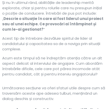
Și nu în ultimul rând, abilitățile de leadership merită
explorate, chiar și pentru rolurile care nu presupun inițial
o poziție de conducere. Întrebări de pus pot include:
„
Descrie o situație în care ai fost liderul unui proiect
sau al unei echipe. Ce provocări ai întâmpinat și
cum le-ai gestionat?
”
Acest tip de întrebare dezvăluie spiritul de lider al
candidatului și capacitatea sa de a naviga prin situații
complexe.
Acum este timpul să ne îndreptăm atenția către un alt
aspect delicat al interviului de angajare. Cum abordăm
întrebările dificile, cele care pot părea incomode atât
pentru candidat, cât și pentru interviu angajatorului?
Următoarea secțiune va oferi sfaturi utile despre cum să
traversăm aceste ape adesea tulburi, menținând un
dialog deschis și constructiv.